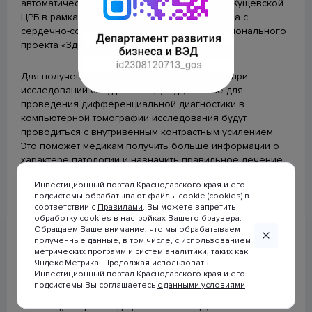
автоматическим инъектором приобрели для Кущевской
строительства (ЕИСЖС)
ЦРБ в рамках регионального проекта «Борьба с
сердечно-сосудистыми заболеваниями» национального
Календарь предоставления статистической отчетности
проекта «Здравоохранение».
Для получения качественных изображений при
Будь в курсе
исследовании сосудистых структур, а также для
проведения дифференциальной диагностики в
компьютерной томографии исследования будут
проводиться с внутривенным контрастным усилением.
Это поможет медикам получить больше информации о
характере патологии и назначить правильное лечение.
Инвестиционный портал Краснодарского края и его
Как рассказали в министерстве здравоохранения
подсистемы обрабатывают файлы cookie (cookies) в
Краснодарского края, записаться на обследование
соответствии с
Правилами
. Вы можете запретить
жители Кущевского района смогут в участковой
обработку cookies в настройках Вашего браузера.
© 2007-2026 Инвестиционный портал
Обращаем Ваше внимание, что мы обрабатываем
поликлинике по месту жительства.
Краснодарского края
полученные данные, в том числе, с использованием
метрических программ и систем аналитики, таких как
При использовании материалов
Яндекс.Метрика. Продолжая использовать
Всего по проекту «Борьба с сердечно-сосудистыми
ссылка на сайт
Инвестиционный портал Краснодарского края и его
заболеваниями» в 2021 году приобрели четыре
www.investkuban.ru
обязательна
подсистемы Вы соглашаетесь
с данными условиями
компьютерных томографа. Они поступили в краевую
больницу скорой медицинской помощи, а также в