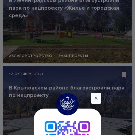
В Ленинградском районе благоустроили
парк по нацпроекту «Жилье и городская
среда»
#БЛАГОУСТРОЙСТВО
#НАЦПРОЕКТЫ
12 ОКТЯБРЯ 2021
В Крыловском районе благоустроили парк
по нацпроекту