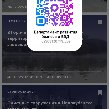
#БЛАГОУСТРОЙСТВО
#НАЦПРОЕКТЫ
11 ОКТЯБРЯ 2021
В Горячем Ключе благоустройство
территории вокруг Круглого озера
завершили на 98%
#БЛАГОУСТРОЙСТВО
#НАЦПРОЕКТЫ
03 АВГУСТА 2021
Очистные сооружения в Новокубанске