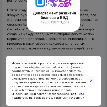
регионов Российской Федерации.
строительства (ЕИСЖС)
В 2026 году особый акцент в деловой программе
Календарь предоставления статистической отчетности
Форума будет сделан на расширении международного
экономического сотрудничества, в первую очередь - со
странами Азово-Черноморского и Каспийского
Будь в курсе
бассейнов. Это позволит расширить возможности для
создания международных транспортно-логистических
маршрутов и реализации совместных инвестиционных
проектов в таких сферах, как добыча полезных
ископаемых, экология и культурное взаимодействие.
Форум станет площадкой для переговоров и
заключения деловых контрактов с целью развития
Инвестиционный портал Краснодарского края и его
инвестиционных проектов и государственно-частного
подсистемы обрабатывают файлы cookie (cookies) в
соответствии с
Правилами
. Вы можете запретить
партнерства в российских регионах.
обработку cookies в настройках Вашего браузера.
© 2007-2026 Инвестиционный портал
Обращаем Ваше внимание, что мы обрабатываем
Подробная информация на сайте:
forumkavkaz.org
Краснодарского края
полученные данные, в том числе, с использованием
метрических программ и систем аналитики, таких как
При использовании материалов
Яндекс.Метрика. Продолжая использовать
ссылка на сайт
Инвестиционный портал Краснодарского края и его
www.investkuban.ru
обязательна
подсистемы Вы соглашаетесь
с данными условиями