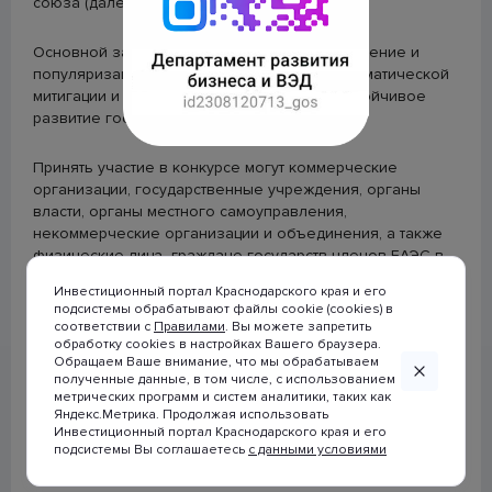
союза (далее-ЕАЭС).
строительства (ЕИСЖС)
Основной задачей Конкурса является выявление и
Календарь предоставления статистической отчетности
популяризация эффективных практик по климатической
митигации и адаптации, направленных на устойчивое
развитие государств-членов ЕАЭС.
Будь в курсе
Принять участие в конкурсе могут коммерческие
организации, государственные учреждения, органы
власти, органы местного самоуправления,
некоммерческие организации и объединения, а также
физические лица -граждане государств-членов ЕАЭС в
следующих номинациях:
Инвестиционный портал Краснодарского края и его
подсистемы обрабатывают файлы cookie (cookies) в
► чистая энергия и энергоэффективность;
соответствии с
Правилами
. Вы можете запретить
обработку cookies в настройках Вашего браузера.
© 2007-2026 Инвестиционный портал
Обращаем Ваше внимание, что мы обрабатываем
► чистая промышленность;
Краснодарского края
полученные данные, в том числе, с использованием
метрических программ и систем аналитики, таких как
При использовании материалов
Яндекс.Метрика. Продолжая использовать
► устойчивое сельское хозяйство;
ссылка на сайт
Инвестиционный портал Краснодарского края и его
www.investkuban.ru
обязательна
подсистемы Вы соглашаетесь
с данными условиями
► низкоуглероднй транспорт;