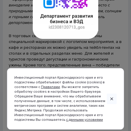
строительства (ЕИСЖС)
виноделие и гастрономия занимают равное место с
природными достопримечательностями – морем, солнцем
Календарь предоставления статистической отчетности
и горными склонами, – подчеркнул руководитель
департамента Роман Куринный.
Будь в курсе
В торговых сетях акционные вина обозначены
специальной маркировкой с логотипом мероприятия, а в
кафе и ресторанах их можно увидеть на тейбл-тентах на
столах и в отдельных разделах меню. Для жителей и
туристов проведут дегустации и гастрономические
ужины. Кроме того, представленные вина – победители
конкурса качества «Сделано на Кубани».
Инвестиционный портал Краснодарского края и его
подсистемы обрабатывают файлы cookie (cookies) в
Акция «Дни вин Краснодарского края» продлится до 30
соответствии с
Правилами
. Вы можете запретить
марта.
обработку cookies в настройках Вашего браузера.
© 2007-2026 Инвестиционный портал
Обращаем Ваше внимание, что мы обрабатываем
Краснодарского края
полученные данные, в том числе, с использованием
Всего с начала года в Краснодарском крае провели 37
метрических программ и систем аналитики, таких как
винодельческих ярмарок – в Анапе, Геленджике,
При использовании материалов
Яндекс.Метрика. Продолжая использовать
Краснодаре, Новороссийске, Сочи, Усть‑Лабинском
ссылка на сайт
Инвестиционный портал Краснодарского края и его
www.investkuban.ru
обязательна
подсистемы Вы соглашаетесь
с данными условиями
районе и других муниципалитетах региона.