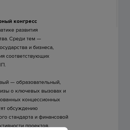
ской
урный конгресс
атике развития
тва. Среди тем —
риалов ссылка на сайт
www.investkuban.ru
обязательна
сударства и бизнеса,
ия соответствующих
ЧП.
рвый — образовательный,
изы о ключевых вызовах и
зованных концессионных
тят обсуждению
ого стандарта и финансовой
тивности проектов,