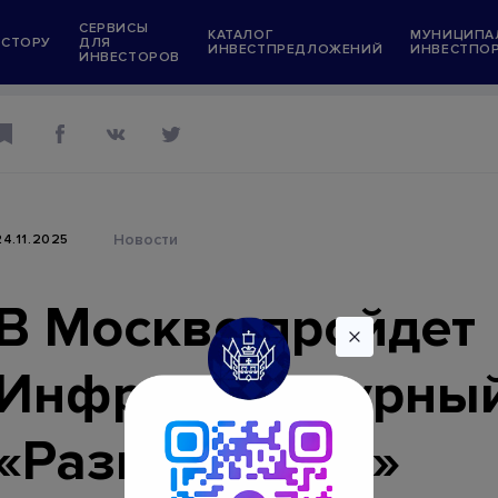
СЕРВИСЫ
КАТАЛОГ
МУНИЦИПА
ЕСТОРУ
ДЛЯ
ИНВЕСТПРЕДЛОЖЕНИЙ
ИНВЕСТПО
ИНВЕСТОРОВ
Информационные ресурсы
Президент Российской Федерации
Правительство Российской Федерации
Государственные услуги
Новости
24.11.2025
в
Администрация Краснодарского края
ений
"Мой Бизнес" Краснодарский край
В Москве пройдет
орталы
Меры поддержки инвестпроектов
Инфраструктурный
ожения
Меры поддержки граждан и экономики
условиях санкций
«Развивай.РФ»
Единый ресурс застройщиков (ЕРЗ)
ет в тестовом режиме)
Единая информационная система жили