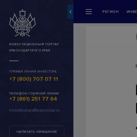
РЕГИОН
ИНВ
Разделы сайта
Регион
Новости и события
ИНВЕСТИЦИОННЫЙ ПОРТАЛ
КРАСНОДАРСКОГО КРАЯ
Инвестору
Сервисы для инвесторо
ПРЯМАЯ ЛИНИЯ ИНВЕСТОРА
+7 (800) 707 07 11
Каталог инвестпредлож
Муниципальные инвестп
телефон горячей линии
+7 (861) 251 77 64
Инвестиционные предл
investkuban@krasnodar.ru
INVEST-ID
Личный кабинет (работа
НАПИСАТЬ ОБРАЩЕНИЕ