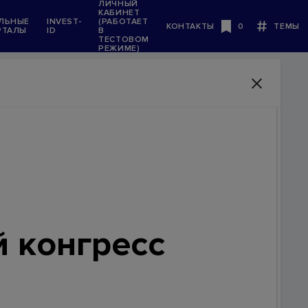
ЛИЧНЫЙ
КАБИНЕТ
ЛЬНЫЕ
INVEST-
(РАБОТАЕТ
КОНТАКТЫ
0
ТЕМЫ
РТАЛЫ
ID
В
Будь в курсе
ТЕСТОВОМ
РЕЖИМЕ)
 конгресс
 в
щного