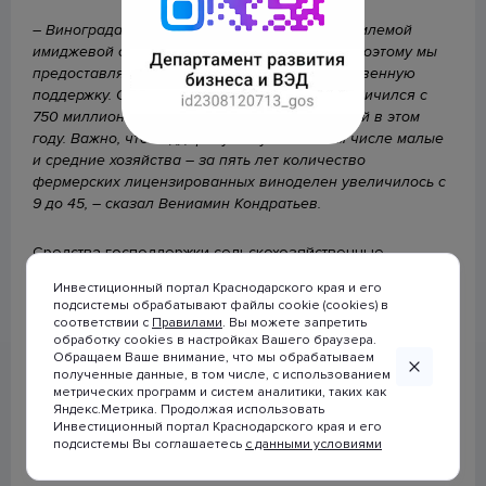
строительства (ЕИСЖС)
– Виноградарство и виноделие стало неотъемлемой
имиджевой составляющей нашего региона. Поэтому мы
Календарь предоставления статистической отчетности
предоставляем отрасли серьезную государственную
поддержку. С 2020 года ее общий объем увеличился с
750 миллионов до почти 1,3 миллиарда рублей в этом
Будь в курсе
году. Важно, что поддержку получают в том числе малые
и средние хозяйства – за пять лет количество
фермерских лицензированных виноделен увеличилось с
9 до 45, – сказал Вениамин Кондратьев.
Средства господдержки сельскохозяйственные
предприятия могут использовать для компенсации
Инвестиционный портал Краснодарского края и его
затрат по закладке новых виноградников, уходу за
подсистемы обрабатывают файлы cookie (cookies) в
насаждениями, установке шпалер, мелиоративным
соответствии с
Правилами
. Вы можете запретить
работам, приобретению современного оборудования
обработку cookies в настройках Вашего браузера.
© 2007-2026 Инвестиционный портал
Обращаем Ваше внимание, что мы обрабатываем
для переработки.
Краснодарского края
полученные данные, в том числе, с использованием
метрических программ и систем аналитики, таких как
При использовании материалов
Вице-губернатор Андрей Коробка сообщил, что
Яндекс.Метрика. Продолжая использовать
ссылка на сайт
Инвестиционный портал Краснодарского края и его
господдержка отрасли способствует активному
www.investkuban.ru
обязательна
подсистемы Вы соглашаетесь
с данными условиями
привлечению бизнеса.