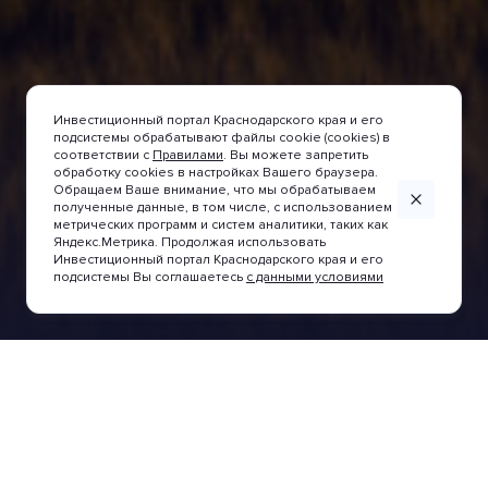
Инвестиционный портал Краснодарского края и его
подсистемы обрабатывают файлы cookie (cookies) в
соответствии с
Правилами
. Вы можете запретить
обработку cookies в настройках Вашего браузера.
Обращаем Ваше внимание, что мы обрабатываем
полученные данные, в том числе, с использованием
метрических программ и систем аналитики, таких как
LEARN MORE
LEARN MORE
LEARN MORE
LEARN MORE
LEARN MORE
LEARN MORE
LEARN MORE
LEARN MORE
LEARN MORE
LEARN MORE
Яндекс.Метрика. Продолжая использовать
Инвестиционный портал Краснодарского края и его
подсистемы Вы соглашаетесь
с данными условиями
News and events
Investment projects assistance
Gui
Investment proposals