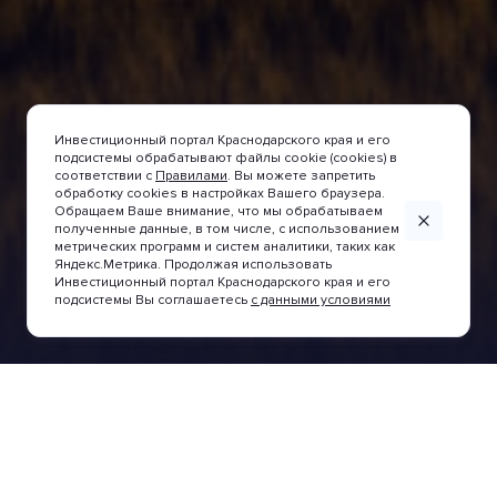
Инвестиционный портал Краснодарского края и его
подсистемы обрабатывают файлы cookie (cookies) в
соответствии с
Правилами
. Вы можете запретить
обработку cookies в настройках Вашего браузера.
Обращаем Ваше внимание, что мы обрабатываем
полученные данные, в том числе, с использованием
метрических программ и систем аналитики, таких как
MEHR DARÜBER ERFAHEN
MEHR DARÜBER ERFAHEN
MEHR DARÜBER ERFAHEN
MEHR DARÜBER ERFAHEN
MEHR DARÜBER ERFAHEN
MEHR DARÜBER ERFAHEN
MEHR DARÜBER ERFAHEN
MEHR DARÜBER ERFAHEN
MEHR DARÜBER ERFAHEN
MEHR DARÜBER ERFAHEN
Яндекс.Метрика. Продолжая использовать
Инвестиционный портал Краснодарского края и его
подсистемы Вы соглашаетесь
с данными условиями
Nachrichten und Veranstaltungen
Projektbegleitung