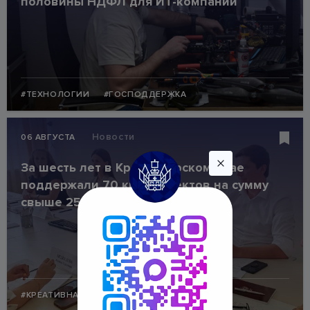
половины НДФЛ для ИT-компаний
#ТЕХНОЛОГИИ
#ГОСПОДДЕРЖКА
Новости
06 АВГУСТА
За шесть лет в Краснодарском крае
поддержали 70 кинопроектов на сумму
свыше 250 млн рублей
#КРЕАТИВНАЯ ИНДУСТРИЯ
#ЭКОНОМИКА