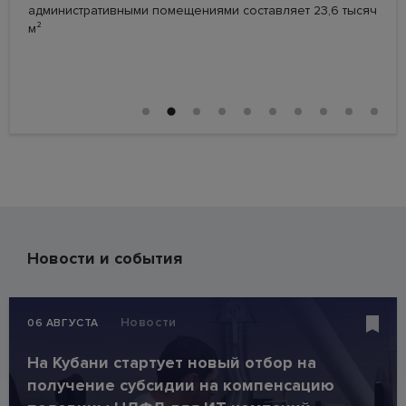
административными помещениями составляет 23,6 тысяч
м²
#ТРАНСПОРТ
#АЛЬТЕРНАТИВНАЯ ЭНЕРГЕТИКА
#ВИНОДЕЛИЕ
#ПРОМЫШЛЕННОСТЬ
#ПРОМЫШЛЕННОСТЬ
#ТРАНСПОРТ
#ТУРИЗМ
#ПРОМЫШЛЕННОСТЬ
Новости и события
Новости
06 АВГУСТА
На Кубани стартует новый отбор на
получение субсидии на компенсацию