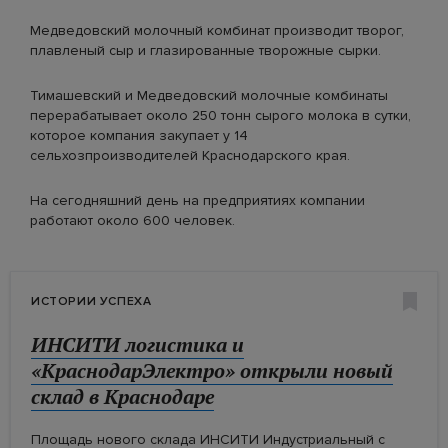
Медведовский молочный комбинат производит творог,
плавленый сыр и глазированные творожные сырки.
Тимашевский и Медведовский молочные комбинаты
перерабатывает около 250 тонн сырого молока в сутки,
которое компания закупает у 14
сельхозпроизводителей Краснодарского края.
На сегодняшний день на предприятиях компании
работают около 600 человек.
ИСТОРИИ УСПЕХА
Открытие в городе Новороссийске
Кубанская винодельня «Фанагория»
ИНСИТИ логистика и
ГК «Хевел» ввела комплекс солнечных
Новый санаторий «Кристалл»
«Инсити логистика» ввела в
В Северском районе запустили
Агротуристический комплекс «Шато
Запуск объектов нового производства
В Славянском районе открыли
Открытие в городе Новороссийске
Кубанская винодельня «Фанагория»
складского комплекса 3-й очереди
запустила пятую линию розлива
«КраснодарЭлектро» открыли новый
батарей на Кубани
открыли в Сочи
эксплуатацию склад в Краснодаре за
производство медицинских изделий
Пино»
на Афипском НПЗ
фруктохранилище
складского комплекса 3-й очереди
запустила пятую линию розлива
склад в Краснодаре
2,5 млрд рублей
Площадь нового склада ИНСИТИ Индустриальный с