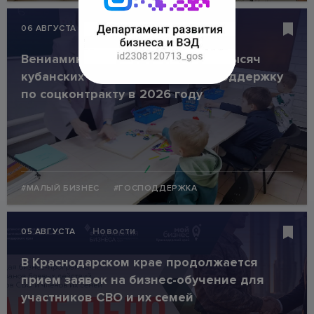
Новости
06 АВГУСТА
Вениамин Кондратьев: Около 4 тысяч
кубанских семей получили господдержку
по соцконтракту в 2026 году
#МАЛЫЙ БИЗНЕС
#ГОСПОДДЕРЖКА
Новости
05 АВГУСТА
В Краснодарском крае продолжается
прием заявок на бизнес-обучение для
участников СВО и их семей